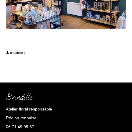
img brindille des graines de bonheur couronnes
fleurs séchées
de
admin
|
Brindille
Atelier floral responsable
Région rennaise
06 71 49 99 57