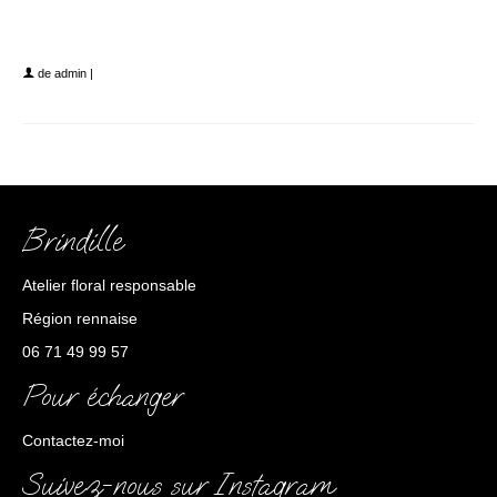
bouquet fleurs de saison et locales rose et
mauve
de
admin
|
Brindille
Atelier floral responsable
Région rennaise
06 71 49 99 57
Pour échanger
Contactez-moi
Suivez-nous sur Instagram