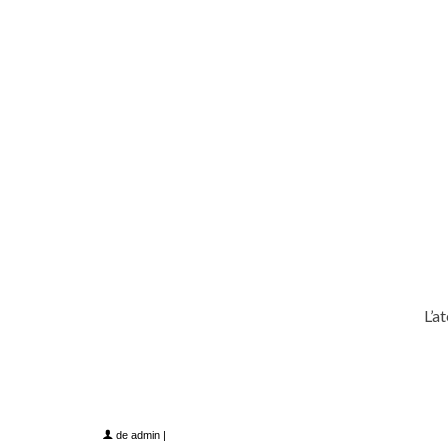
L’at
iloveimg-resized
de
admin
|